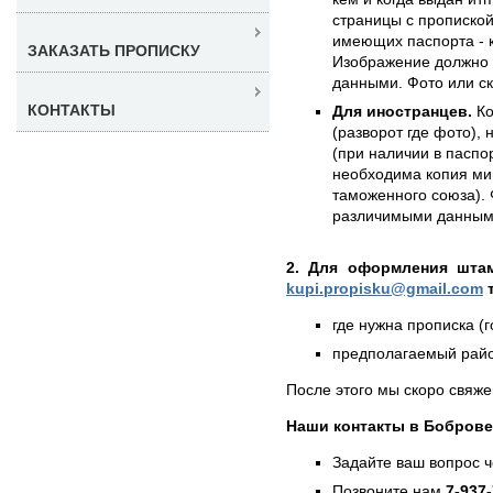
страницы с пропиской
имеющих паспорта - к
ЗАКАЗАТЬ ПРОПИСКУ
Изображение должно 
данными. Фото или с
КОНТАКТЫ
Для иностранцев.
Ко
(разворот где фото),
(при наличии в паспор
необходима копия ми
таможенного союза). 
различимыми данным
2. Для оформления штам
kupi.propisku@gmail.com
т
где нужна прописка (г
предполагаемый район
После этого мы скоро свяже
Наши контакты в Боброве
Задайте ваш вопрос 
Позвоните нам
7-937