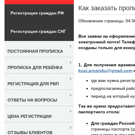
Как заказать проп
Регистрация граждан РФ
Обновление страницы: 04.0
Регистрация граждан СНГ
Все заявки на оформлени
электронной почте! Телеф
созданы только для конс
ПОСТОЯННАЯ ПРОПИСКА
1. Для получения времен
ПРОПИСКА ДЛЯ РЕБЁНКА
kupi.propisku@gmail.com
о
где вам нужна регистр
РЕГИСТРАЦИЯ ДЛЯ РВП
предполагаемый район
период на который нуж
ОТВЕТЫ НА ВОПРОСЫ
Так же нужно предостави
паспортного стола:
ЦЕНА РЕГИСТРАЦИИ
Для граждан Россий
страницы паспорта (г
ОТЗЫВЫ КЛИЕНТОВ
кем и когда выдан итп